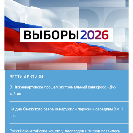
ВЕСТИ АРКТИКИ
В Нижневартовске прошёл экстремальный каникросс «Дух
тайги»
На дне Онежского озера обнаружили парусник середины XVIII
века
Российско-китайские кошки: у леопардов и тигров появилось