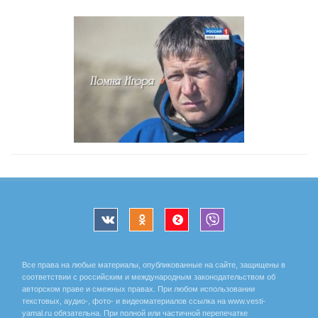
Все права на любые материалы, опубликованные на сайте, защищены в
соответствии с российским и международным законодательством об
авторском праве и смежных правах. При любом использовании
текстовых, аудио-, фото- и видеоматериалов ссылка на www.vesti-
yamal.ru обязательна. При полной или частичной перепечатке