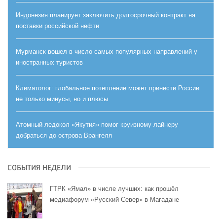
Индонезия планирует заключить долгосрочный контракт на
поставки российской нефти
Мурманск вошел в число самых популярных направлений у
иностранных туристов
Климатолог: глобальное потепление может принести России
не только минусы, но и плюсы
Атомный ледокол «Якутия» помог круизному лайнеру
добраться до острова Врангеля
СОБЫТИЯ НЕДЕЛИ
ГТРК «Ямал» в числе лучших: как прошёл
медиафорум «Русский Север» в Магадане