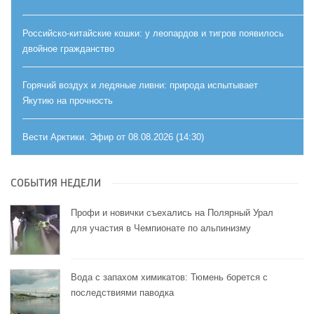
Российско-китайские кошки: у леопардов и тигров появилось
двойное гражданство
Горячий воздух и ледяные ливни: природа испытывает
Якутию на прочность
Вести Арктики. Эфир от 08.08.2026 (14:30)
СОБЫТИЯ НЕДЕЛИ
Профи и новички съехались на Полярный Урал
для участия в Чемпионате по альпинизму
Вода с запахом химикатов: Тюмень борется с
последствиями паводка