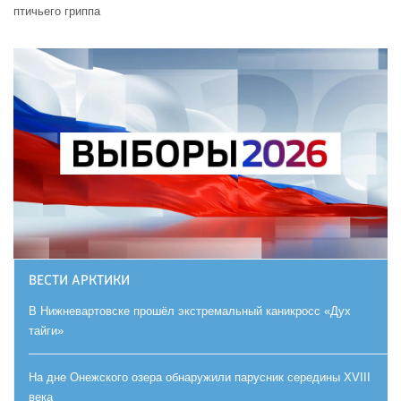
птичьего гриппа
ВЕСТИ АРКТИКИ
В Нижневартовске прошёл экстремальный каникросс «Дух
тайги»
На дне Онежского озера обнаружили парусник середины XVIII
века