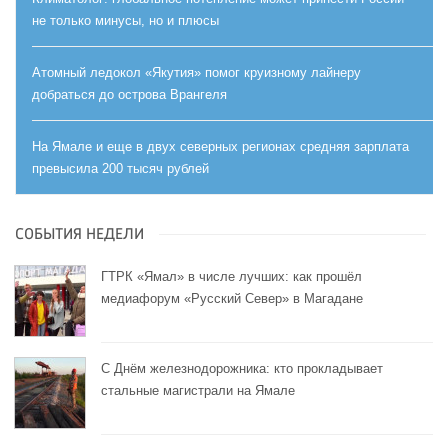
не только минусы, но и плюсы
Атомный ледокол «Якутия» помог круизному лайнеру
добраться до острова Врангеля
На Ямале и еще в двух северных регионах средняя зарплата
превысила 200 тысяч рублей
СОБЫТИЯ НЕДЕЛИ
ГТРК «Ямал» в числе лучших: как прошёл
медиафорум «Русский Север» в Магадане
С Днём железнодорожника: кто прокладывает
стальные магистрали на Ямале