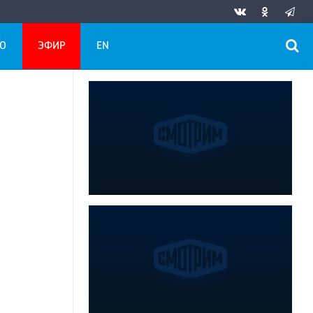
О
ЭФИР
EN