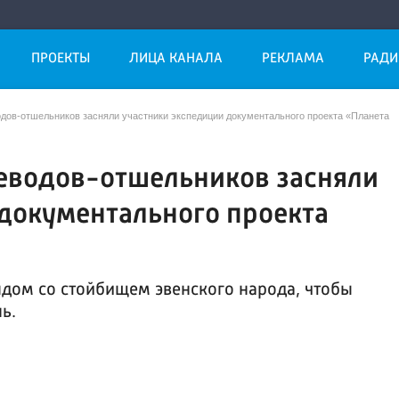
ПРОЕКТЫ
ЛИЦА КАНАЛА
РЕКЛАМА
РАДИ
дов-отшельников засняли участники экспедиции документального проекта «Планета
еводов-отшельников засняли
документального проекта
дом со стойбищем эвенского народа, чтобы
ь.