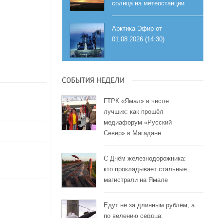
солнца на метеостанции
Арктика Эфир от
01.08.2026 (14:30)
СОБЫТИЯ НЕДЕЛИ
ГТРК «Ямал» в числе
лучших: как прошёл
медиафорум «Русский
Север» в Магадане
С Днём железнодорожника:
кто прокладывает стальные
магистрали на Ямале
Едут не за длинным рублём, а
по велению сердца: