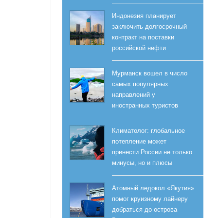
Индонезия планирует
заключить долгосрочный
контракт на поставки
российской нефти
Мурманск вошел в число
самых популярных
направлений у
иностранных туристов
Климатолог: глобальное
потепление может
принести России не только
минусы, но и плюсы
Атомный ледокол «Якутия»
помог круизному лайнеру
добраться до острова