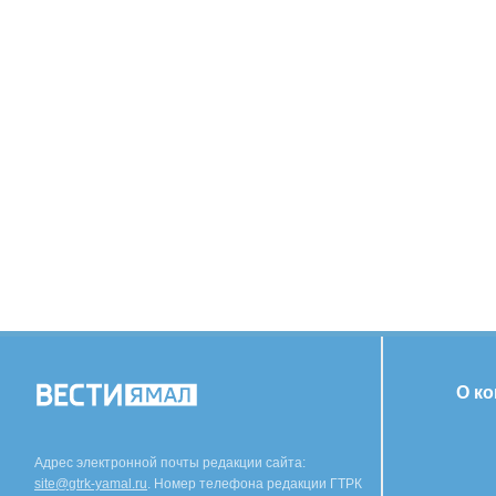
О к
Адрес электронной почты редакции сайта:
site@gtrk-yamal.ru
. Номер телефона редакции ГТРК