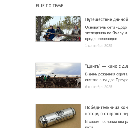
ЕЩЁ ПО ТЕМЕ
Путешествие длиной
Основатель сети «Додо
экспедицию по Ямалу и 
среди оленеводов
1 сентября 2025
"Цинга" — кино с д
В день рождения округа
снятого в тундре Приур
6 сентября 2025
Победительница кон
которую откроют че
В своем послании она р
пути