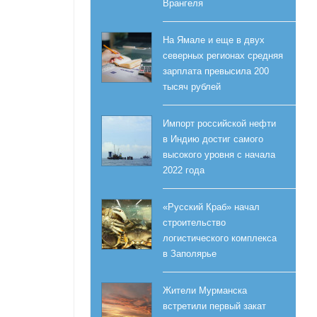
Врангеля
На Ямале и еще в двух
северных регионах средняя
зарплата превысила 200
тысяч рублей
Импорт российской нефти
в Индию достиг самого
высокого уровня с начала
2022 года
«Русский Краб» начал
строительство
логистического комплекса
в Заполярье
Жители Мурманска
встретили первый закат