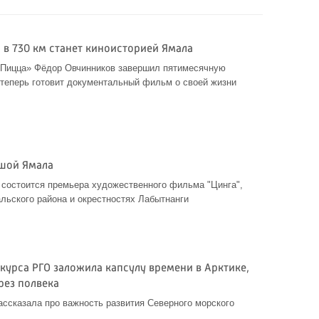
 в 730 км станет киноисторией Ямала
 Пицца» Фёдор Овчинников завершил пятимесячную
теперь готовит документальный фильм о своей жизни
ушой Ямала
 состоится премьера художественного фильма "Цинга",
альского района и окрестностях Лабытнанги
курса РГО заложила капсулу времени в Арктике,
рез полвека
ассказала про важность развития Северного морского