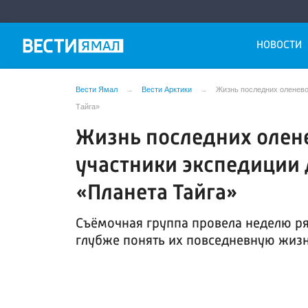
НОВОСТИ
Вести Ямал
Вести Арктики
Жизнь последних оленево
Тайга»
Жизнь последних олен
участники экспедиции 
«Планета Тайга»
Съёмочная группа провела неделю ря
глубже понять их повседневную жизн