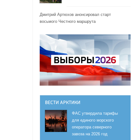
Дмитрий Артюхов анонсировал старт
восьмого Честного маршрута
ВЕСТИ АРКТИКИ
ФАС утвердила тарифы
для единого морского
оператора северного
завоза на 2026 год