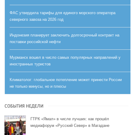
ФАС утвердила тарифы для единого морского оператора
северного завоза на 2026 год
Индонезия планирует заключить долгосрочный контракт на
поставки российской нефти
Мурманск вошел в число самых популярных направлений у
иностранных туристов
Климатолог: глобальное потепление может принести России
не только минусы, но и плюсы
СОБЫТИЯ НЕДЕЛИ
ГТРК «Ямал» в числе лучших: как прошёл
медиафорум «Русский Север» в Магадане