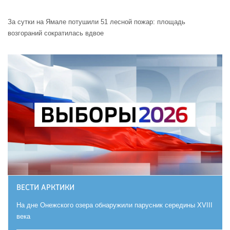
За сутки на Ямале потушили 51 лесной пожар: площадь
возгораний сократилась вдвое
ВЕСТИ АРКТИКИ
На дне Онежского озера обнаружили парусник середины XVIII
века