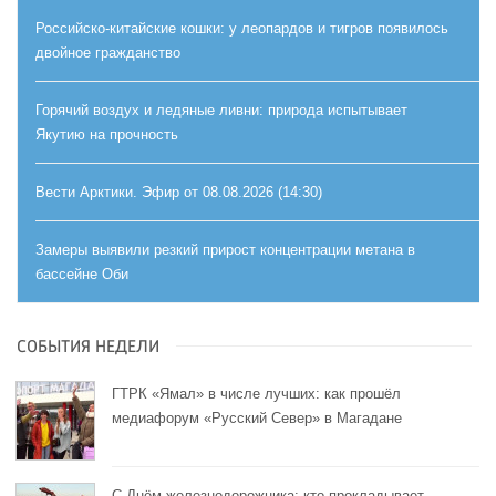
Российско-китайские кошки: у леопардов и тигров появилось
двойное гражданство
Горячий воздух и ледяные ливни: природа испытывает
Якутию на прочность
Вести Арктики. Эфир от 08.08.2026 (14:30)
Замеры выявили резкий прирост концентрации метана в
бассейне Оби
СОБЫТИЯ НЕДЕЛИ
ГТРК «Ямал» в числе лучших: как прошёл
медиафорум «Русский Север» в Магадане
С Днём железнодорожника: кто прокладывает