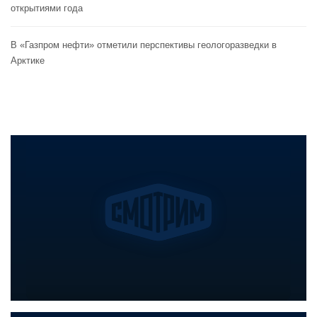
открытиями года
В «Газпром нефти» отметили перспективы геологоразведки в
Арктике