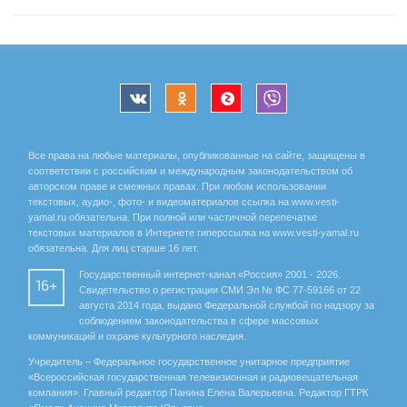
Все права на любые материалы, опубликованные на сайте, защищены в
соответствии с российским и международным законодательством об
авторском праве и смежных правах. При любом использовании
текстовых, аудио-, фото- и видеоматериалов ссылка на www.vesti-
yamal.ru обязательна. При полной или частичной перепечатке
текстовых материалов в Интернете гиперссылка на www.vesti-yamal.ru
обязательна. Для лиц старше 16 лет.
Государственный интернет-канал «Россия» 2001 - 2026.
16+
Свидетельство о регистрации СМИ Эл № ФС 77-59166 от 22
августа 2014 года, выдано Федеральной службой по надзору за
соблюдением законодательства в сфере массовых
коммуникаций и охране культурного наследия.
Учредитель – Федеральное государственное унитарное предприятие
«Всероссийская государственная телевизионная и радиовещательная
компания». Главный редактор Панина Елена Валерьевна. Редактор ГТРК