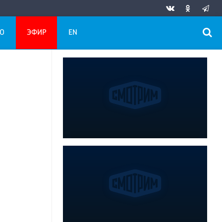
О
ЭФИР
EN