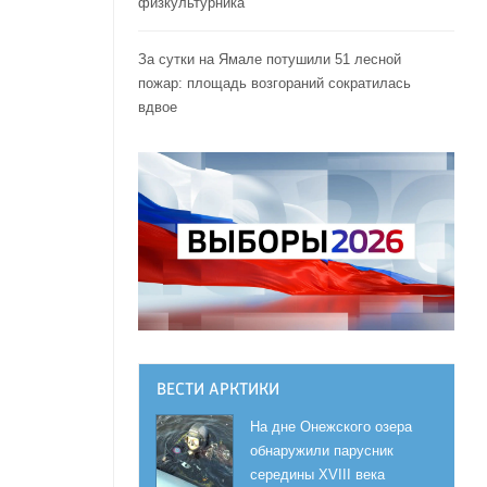
физкультурника
За сутки на Ямале потушили 51 лесной
пожар: площадь возгораний сократилась
вдвое
ВЕСТИ АРКТИКИ
На дне Онежского озера
обнаружили парусник
середины XVIII века