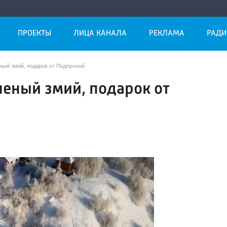
ПРОЕКТЫ
ЛИЦА КАНАЛА
РЕКЛАМА
РАДИ
ный змий, подарок от Подлунной
леный змий, подарок от