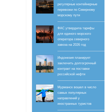
регулярные контейнерные
перевозки по Северному
морскому пути
ФАС утвердила тарифы
для единого морского
оператора северного
завоза на 2026 год
Индонезия планирует
заключить долгосрочный
контракт на поставки
российской нефти
Мурманск вошел в число
самых популярных
направлений у
иностранных туристов