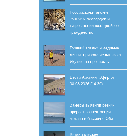
Российско-китайские
кошки: у леопардов и
тигров появилось двойное
гражданство
Горячий воздух и ледяные
ливни: природа испытывает
Якутию на прочность
Вести Арктики. Эфир от
08.08.2026 (14:30)
Замеры выявили резкий
прирост концентрации
метана в бассейне Оби
Китай запускает