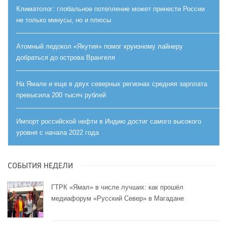
Климатолог: глобальное потепление может принести России
не только минусы, но и плюсы
Атомный ледокол «Якутия» помог круизному лайнеру
добраться до острова Врангеля
На Ямале и еще в двух северных регионах средняя зарплата
превысила 200 тысяч рублей
Импорт российской нефти в Индию достиг самого высокого
уровня с начала 2022 года
СОБЫТИЯ НЕДЕЛИ
ГТРК «Ямал» в числе лучших: как прошёл
медиафорум «Русский Север» в Магадане