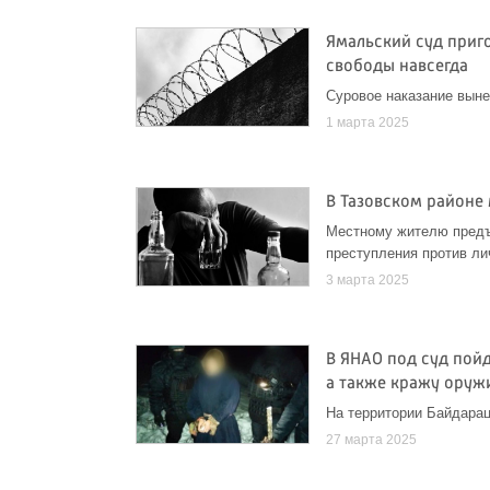
Ямальский суд приг
свободы навсегда
Суровое наказание выне
1 марта 2025
В Тазовском районе
Местному жителю предъ
преступления против ли
3 марта 2025
В ЯНАО под суд пой
а также кражу оруж
На территории Байдарац
27 марта 2025