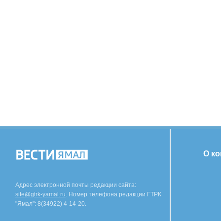
О к
Адрес электронной почты редакции сайта:
site@gtrk-yamal.ru
. Номер телефона редакции ГТРК
"Ямал": 8(34922) 4-14-20.