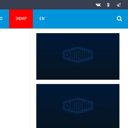
О
ЭФИР
EN