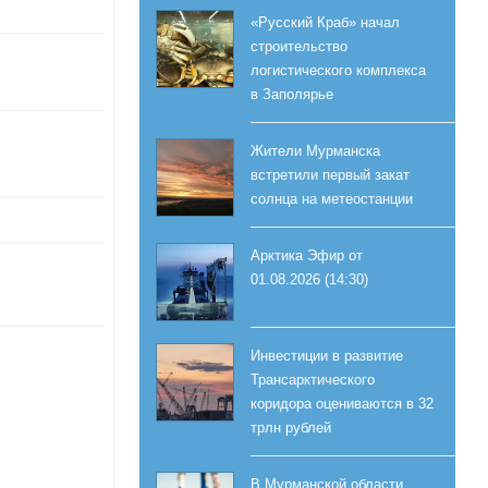
«Русский Краб» начал
строительство
логистического комплекса
в Заполярье
Жители Мурманска
встретили первый закат
солнца на метеостанции
Арктика Эфир от
01.08.2026 (14:30)
Инвестиции в развитие
Трансарктического
коридора оцениваются в 32
трлн рублей
В Мурманской области