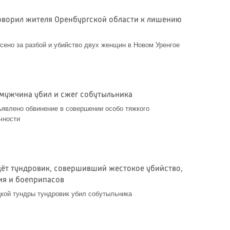
оворил жителя Оренбургской области к лишению
сено за разбой и убийство двух женщин в Новом Уренгое
 мужчина убил и сжег собутыльника
явлено обвинение в совершении особо тяжкого
чности
дёт тундровик, совершивший жестокое убийство,
ия и боеприпасов
кой тундры тундровик убил собутыльника