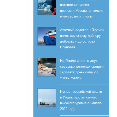
потепление может
принести России не только
минусы, но и плюсы
Атомный ледокол «Якутия»
помог круизному лайнеру
добраться до острова
Врангеля
На Ямале и еще в двух
северных регионах средняя
зарплата превысила 200
тысяч рублей
Импорт российской нефти
в Индию достиг самого
высокого уровня с начала
2022 года