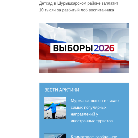
Детсад в Шурышкарском районе заплатит
10 тысяч за разбитый лоб воспитанника
ВЕСТИ АРКТИКИ
Мурманск вошел в число
самых популярных
направлений у
иностранных туристов
Климатолог: глобальное