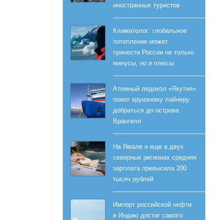
иностранных туристов
Климатолог: глобальное
потепление может
принести России не только
минусы, но и плюсы
Атомный ледокол «Якутия»
помог круизному лайнеру
добраться до острова
Врангеля
На Ямале и еще в двух
северных регионах средняя
зарплата превысила 200
тысяч рублей
Импорт российской нефти
в Индию достиг самого