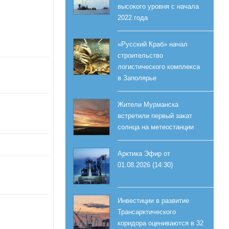
высокого уровня с начала
2022 года
«Русский Краб» начал
строительство
логистического комплекса
в Заполярье
Жители Мурманска
встретили первый закат
солнца на метеостанции
Арктика Эфир от
01.08.2026 (14:30)
Инвестиции в развитие
Трансарктического
коридора оцениваются в 32