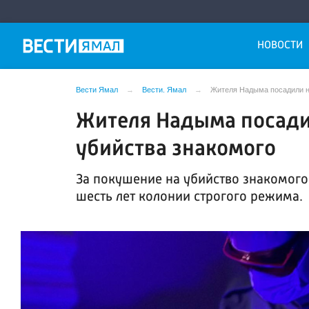
НОВОСТИ
Вести Ямал
Вести. Ямал
Жителя Надыма посадили на
Жителя Надыма посадил
убийства знакомого
За покушение на убийство знакомог
шесть лет колонии строгого режима.