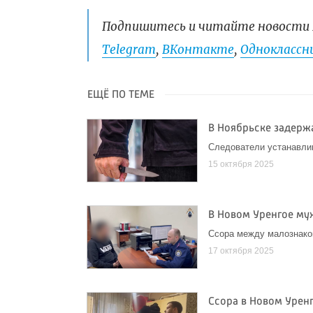
Подпишитесь и читайте новости 
Telegram
,
ВКонтакте
,
Одноклассни
ЕЩЁ ПО ТЕМЕ
В Ноябрьске задерж
Следователи устанавли
15 октября 2025
В Новом Уренгое му
Ссора между малознако
17 октября 2025
Ссора в Новом Урен