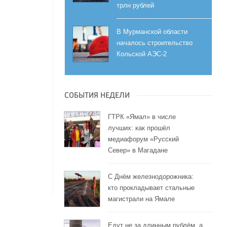
трлн рублей
В Мурманской области
началось строительство
Кольской АЭС-2
СОБЫТИЯ НЕДЕЛИ
ГТРК «Ямал» в числе
лучших: как прошёл
медиафорум «Русский
Север» в Магадане
С Днём железнодорожника:
кто прокладывает стальные
магистрали на Ямале
Едут не за длинным рублём, а