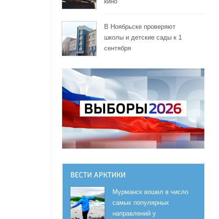
кино
В Ноябрьске проверяют
школы и детские сады к 1
сентября
ВЕСТИ АРКТИКИ
Мурманск вошел в число
самых популярных
направлений у