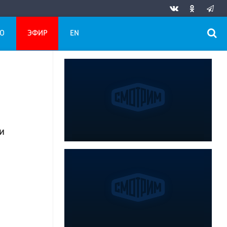
О
ЭФИР
EN
и