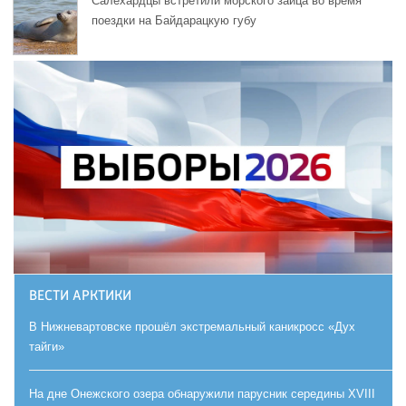
Салехардцы встретили морского зайца во время
поездки на Байдарацкую губу
ВЕСТИ АРКТИКИ
В Нижневартовске прошёл экстремальный каникросс «Дух
тайги»
На дне Онежского озера обнаружили парусник середины XVIII