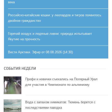
века
Российско-китайские кошки: у леопардов и тигров появилось
двойное гражданство
Горячий воздух и ледяные ливни: природа испытывает
Якутию на прочность
Вести Арктики. Эфир от 08.08.2026 (14:30)
СОБЫТИЯ НЕДЕЛИ
Профи и новички съехались на Полярный Урал
для участия в Чемпионате по альпинизму
Вода с запахом химикатов: Тюмень борется с
последствиями паводка