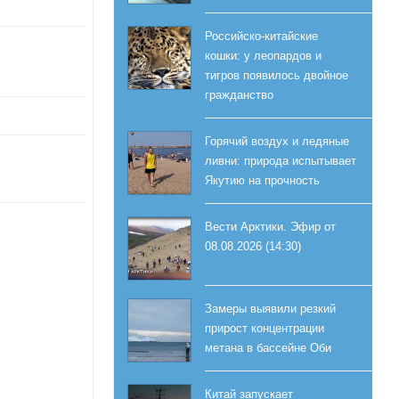
Российско-китайские
кошки: у леопардов и
тигров появилось двойное
гражданство
Горячий воздух и ледяные
ливни: природа испытывает
Якутию на прочность
Вести Арктики. Эфир от
08.08.2026 (14:30)
Замеры выявили резкий
прирост концентрации
метана в бассейне Оби
Китай запускает