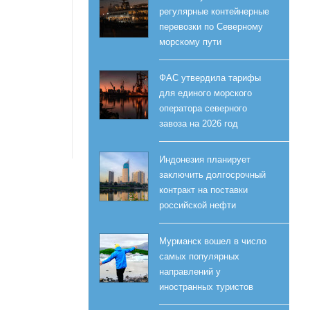
регулярные контейнерные
перевозки по Северному
морскому пути
ФАС утвердила тарифы
для единого морского
оператора северного
завоза на 2026 год
Индонезия планирует
заключить долгосрочный
контракт на поставки
российской нефти
Мурманск вошел в число
самых популярных
направлений у
иностранных туристов