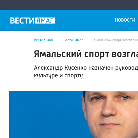
НОВОСТИ
Вести Ямал
Вести. Ямал
Ямальский спорт возглавил
Ямальский спорт возгл
Александр Кусенко назначен руково
культуре и спорту