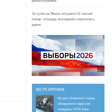
физкультурника
За сутки на Ямале потушили 51 лесной
пожар: площадь возгораний сократилась
вдвое
ВЕСТИ АРКТИКИ
На дне Онежского озера
обнаружили парусник
середины XVIII века