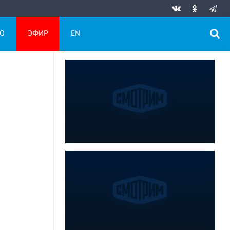
О
ЭФИР
EN