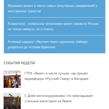
Мурманск вошел в число самых популярных направлений у
иностранных туристов
Климатолог: глобальное потепление может принести России
не только минусы, но и плюсы
Атомный ледокол «Якутия» помог круизному лайнеру
добраться до острова Врангеля
СОБЫТИЯ НЕДЕЛИ
ГТРК «Ямал» в числе лучших: как прошёл
медиафорум «Русский Север» в Магадане
С Днём железнодорожника: кто прокладывает
стальные магистрали на Ямале