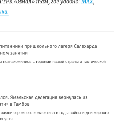
ГТРК «Ямал» там, где удобно:
МАХ
,
ки.
спитанники пришкольного лагеря Салехарда
ном занятии
 познакомились с героями нашей страны и тактической
лся. Ямальская делегация вернулась из
ти» в Тамбов
жизни огромного коллектива в годы войны и дни мирного
 спустя