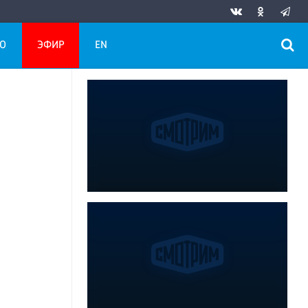
О
ЭФИР
EN