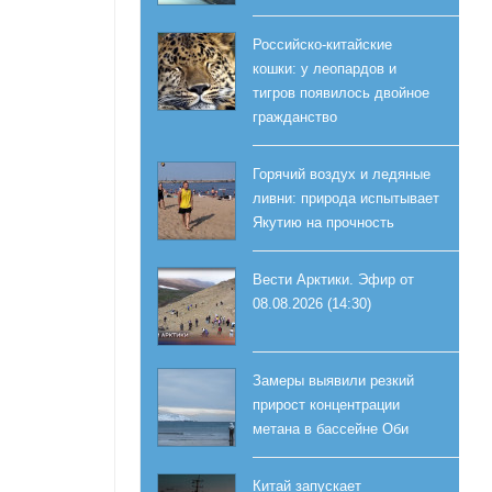
Российско-китайские
кошки: у леопардов и
тигров появилось двойное
гражданство
Горячий воздух и ледяные
ливни: природа испытывает
Якутию на прочность
Вести Арктики. Эфир от
08.08.2026 (14:30)
Замеры выявили резкий
прирост концентрации
метана в бассейне Оби
Китай запускает