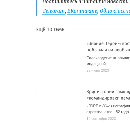
Подпишитесь и читайте новости 
Telegram
,
ВКонтакте
,
Одноклассни
ЕЩЁ ПО ТЕМЕ
«Знание. Герои»: во
побывали на необыч
Салехардские школьники
медициной
22 июня 2023
Круг истории замкну
«командировки памя
«ГОРЕМ-36»: биография 
строительства - 82 года
19 сентября 2023