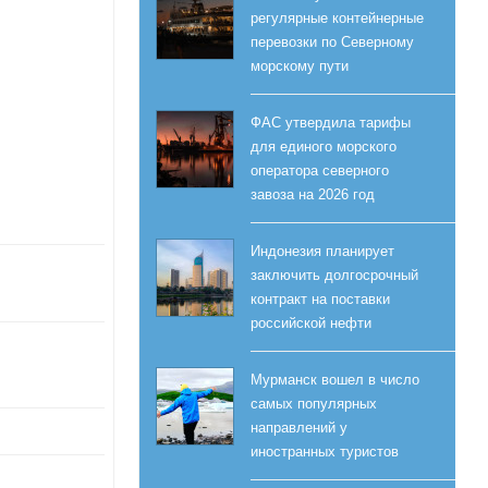
регулярные контейнерные
перевозки по Северному
морскому пути
ФАС утвердила тарифы
для единого морского
оператора северного
завоза на 2026 год
Индонезия планирует
заключить долгосрочный
контракт на поставки
российской нефти
Мурманск вошел в число
самых популярных
направлений у
иностранных туристов