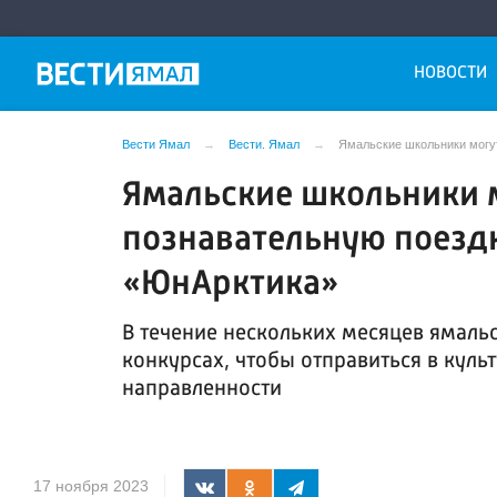
НОВОСТИ
Вести Ямал
Вести. Ямал
Ямальские школьники могут
Ямальские школьники 
познавательную поездк
«ЮнАрктика»
В течение нескольких месяцев ямальс
конкурсах, чтобы отправиться в кул
направленности
17 ноября 2023