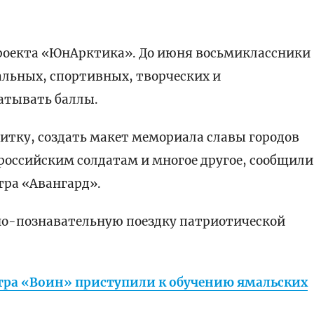
проекта «ЮнАрктика». До июня восьмиклассники
альных, спортивных, творческих и
атывать баллы.
итку, создать макет мемориала славы городов
российским солдатам и многое другое, сообщили
тра «Авангард».
но-познавательную поездку патриотической
ра «Воин» приступили к обучению ямальских