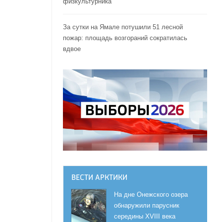
физкультурника
За сутки на Ямале потушили 51 лесной
пожар: площадь возгораний сократилась
вдвое
ВЕСТИ АРКТИКИ
На дне Онежского озера
обнаружили парусник
середины XVIII века