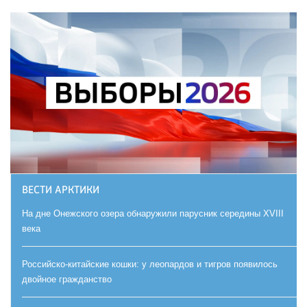
ВЕСТИ АРКТИКИ
На дне Онежского озера обнаружили парусник середины XVIII
века
Российско-китайские кошки: у леопардов и тигров появилось
двойное гражданство