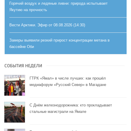
Горячий воздух и ледяные ливни: природа испытывает
Якутию на прочность
Вести Арктики. Эфир от 08.08.2026 (14:30)
Замеры выявили резкий прирост концентрации метана в
бассейне Оби
СОБЫТИЯ НЕДЕЛИ
ГТРК «Ямал» в числе лучших: как прошёл
медиафорум «Русский Север» в Магадане
С Днём железнодорожника: кто прокладывает
стальные магистрали на Ямале