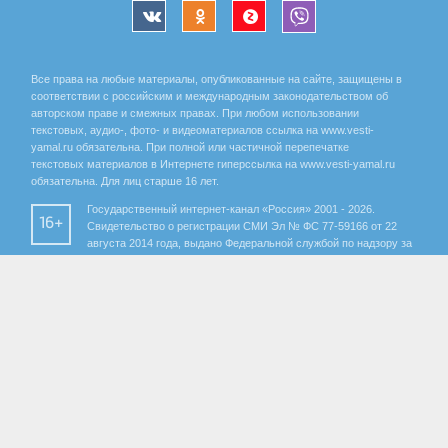
Все права на любые материалы, опубликованные на сайте, защищены в
соответствии с российским и международным законодательством об
авторском праве и смежных правах. При любом использовании
текстовых, аудио-, фото- и видеоматериалов ссылка на www.vesti-
yamal.ru обязательна. При полной или частичной перепечатке
текстовых материалов в Интернете гиперссылка на www.vesti-yamal.ru
обязательна. Для лиц старше 16 лет.
Государственный интернет-канал «Россия» 2001 - 2026.
16+
Свидетельство о регистрации СМИ Эл № ФС 77-59166 от 22
августа 2014 года, выдано Федеральной службой по надзору за
соблюдением законодательства в сфере массовых
коммуникаций и охране культурного наследия.
Учредитель – Федеральное государственное унитарное предприятие
«Всероссийская государственная телевизионная и радиовещательная
компания». Главный редактор Панина Елена Валерьевна. Редактор ГТРК
«Ямал» Анохина Маргарита Юрьевна.