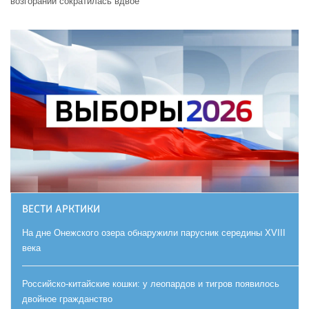
возгораний сократилась вдвое
ВЕСТИ АРКТИКИ
На дне Онежского озера обнаружили парусник середины XVIII
века
Российско-китайские кошки: у леопардов и тигров появилось
двойное гражданство