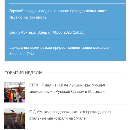
Горячий воздух и ледяные ливни: природа испытывает
Якутию на прочность
Вести Арктики. Эфир от 08.08.2026 (14:30)
Замеры выявили резкий прирост концентрации метана в
бассейне Оби
СОБЫТИЯ НЕДЕЛИ
ГТРК «Ямал» в числе лучших: как прошёл
медиафорум «Русский Север» в Магадане
С Днём железнодорожника: кто прокладывает
стальные магистрали на Ямале