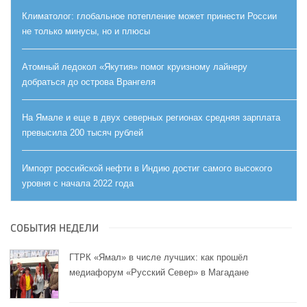
Климатолог: глобальное потепление может принести России
не только минусы, но и плюсы
Атомный ледокол «Якутия» помог круизному лайнеру
добраться до острова Врангеля
На Ямале и еще в двух северных регионах средняя зарплата
превысила 200 тысяч рублей
Импорт российской нефти в Индию достиг самого высокого
уровня с начала 2022 года
СОБЫТИЯ НЕДЕЛИ
ГТРК «Ямал» в числе лучших: как прошёл
медиафорум «Русский Север» в Магадане