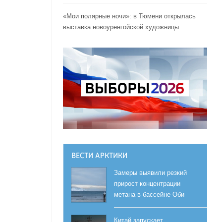
«Мои полярные ночи»: в Тюмени открылась
выставка новоуренгойской художницы
ВЕСТИ АРКТИКИ
Замеры выявили резкий
прирост концентрации
метана в бассейне Оби
Китай запускает