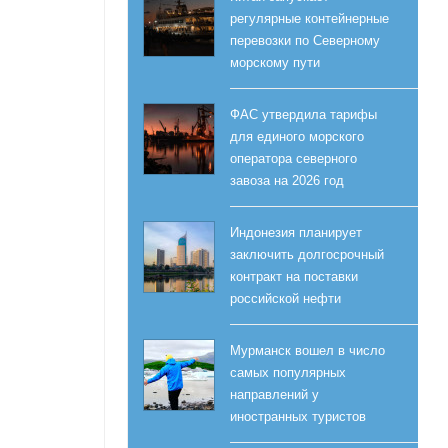
регулярные контейнерные
перевозки по Северному
морскому пути
ФАС утвердила тарифы
для единого морского
оператора северного
завоза на 2026 год
Индонезия планирует
заключить долгосрочный
контракт на поставки
российской нефти
Мурманск вошел в число
самых популярных
направлений у
иностранных туристов