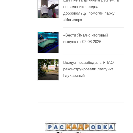
Едут не за длинным рублём, а
по велению сердца:
добровольцы помогли парку
«Ингилор»
«Вести Ямал»: итоговый
выпуск от 02.08.2026
Воздух несвободы: в ЯНАО
реконструировали лагпункт
Глухариный