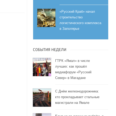
«Русский Краб» начал
строительство
логистического комплекса
в Заполярье
СОБЫТИЯ НЕДЕЛИ
ГТРК «Ямал» в числе
лучших: как прошёл
медиафорум «Русский
Север» в Магадане
С Днём железнодорожника:
кто прокладывает стальные
магистрали на Ямале