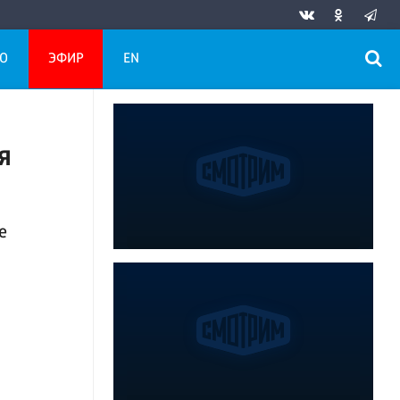
О
ЭФИР
EN
я
е