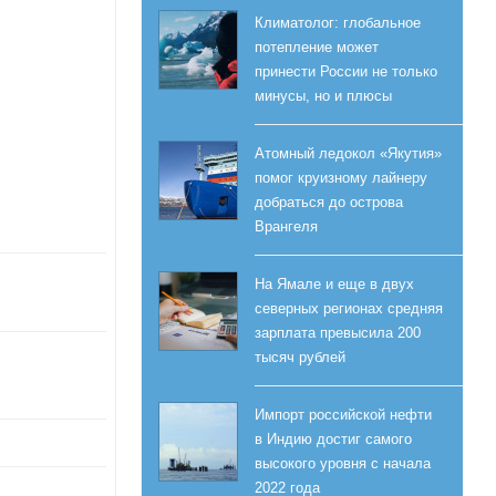
Климатолог: глобальное
потепление может
принести России не только
минусы, но и плюсы
Атомный ледокол «Якутия»
помог круизному лайнеру
добраться до острова
Врангеля
На Ямале и еще в двух
северных регионах средняя
зарплата превысила 200
тысяч рублей
Импорт российской нефти
в Индию достиг самого
высокого уровня с начала
2022 года