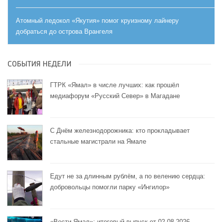
Атомный ледокол «Якутия» помог круизному лайнеру
добраться до острова Врангеля
СОБЫТИЯ НЕДЕЛИ
ГТРК «Ямал» в числе лучших: как прошёл
медиафорум «Русский Север» в Магадане
С Днём железнодорожника: кто прокладывает
стальные магистрали на Ямале
Едут не за длинным рублём, а по велению сердца:
добровольцы помогли парку «Ингилор»
«Вести Ямал»: итоговый выпуск от 02.08.2026