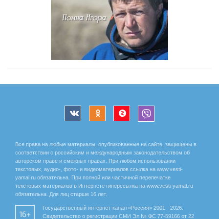
Все права на любые материалы, опубликованные на сайте, защищены в
соответствии с российским и международным законодательством об
авторском праве и смежных правах. При любом использовании
текстовых, аудио-, фото- и видеоматериалов ссылка на www.vesti-
yamal.ru обязательна. При полной или частичной перепечатке
текстовых материалов в Интернете гиперссылка на www.vesti-yamal.ru
обязательна. Для лиц старше 16 лет.
Государственный интернет-канал «Россия» 2001 - 2026.
16+
Свидетельство о регистрации СМИ Эл № ФС 77-59166 от 22