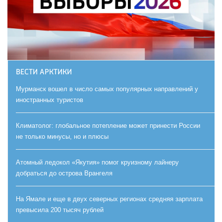
ВЕСТИ АРКТИКИ
Мурманск вошел в число самых популярных направлений у
иностранных туристов
Климатолог: глобальное потепление может принести России
не только минусы, но и плюсы
Атомный ледокол «Якутия» помог круизному лайнеру
добраться до острова Врангеля
На Ямале и еще в двух северных регионах средняя зарплата
превысила 200 тысяч рублей