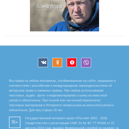
Все права на любые материалы, опубликованные на сайте, защищены в
соответствии с российским и международным законодательством об
авторском праве и смежных правах. При любом использовании
текстовых, аудио-, фото- и видеоматериалов ссылка на www.vesti-
yamal.ru обязательна. При полной или частичной перепечатке
текстовых материалов в Интернете гиперссылка на www.vesti-yamal.ru
обязательна. Для лиц старше 16 лет.
Государственный интернет-канал «Россия» 2001 - 2026.
16+
Свидетельство о регистрации СМИ Эл № ФС 77-59166 от 22
августа 2014 года, выдано Федеральной службой по надзору за