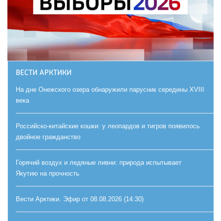
ВЕСТИ АРКТИКИ
На дне Онежского озера обнаружили парусник середины XVIII
века
Российско-китайские кошки: у леопардов и тигров появилось
двойное гражданство
Горячий воздух и ледяные ливни: природа испытывает
Якутию на прочность
Вести Арктики. Эфир от 08.08.2026 (14:30)