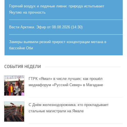
Горячий воздух и ледяные ливни: природа испытывает
Якутию на прочность
Вести Арктики. Эфир от 08.08.2026 (14:30)
Замеры выявили резкий прирост концентрации метана в
бассейне Оби
СОБЫТИЯ НЕДЕЛИ
ГТРК «Ямал» в числе лучших: как прошёл
медиафорум «Русский Север» в Магадане
С Днём железнодорожника: кто прокладывает
стальные магистрали на Ямале