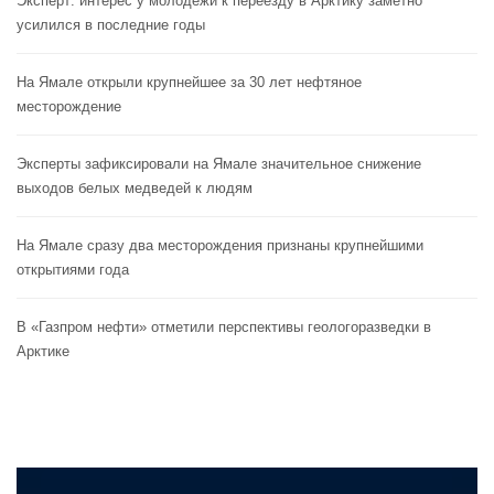
Эксперт: интерес у молодежи к переезду в Арктику заметно
усилился в последние годы
На Ямале открыли крупнейшее за 30 лет нефтяное
месторождение
Эксперты зафиксировали на Ямале значительное снижение
выходов белых медведей к людям
На Ямале сразу два месторождения признаны крупнейшими
открытиями года
В «Газпром нефти» отметили перспективы геологоразведки в
Арктике