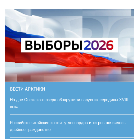
ВЕСТИ АРКТИКИ
На дне Онежского озера обнаружили парусник середины XVIII
века
Российско-китайские кошки: у леопардов и тигров появилось
двойное гражданство