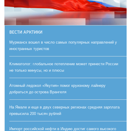
ВЕСТИ АРКТИКИ
Мурманск вошел в число самых популярных направлений у
иностранных туристов
Климатолог: глобальное потепление может принести России
не только минусы, но и плюсы
Атомный ледокол «Якутия» помог круизному лайнеру
добраться до острова Врангеля
На Ямале и еще в двух северных регионах средняя зарплата
превысила 200 тысяч рублей
Импорт российской нефти в Индию достиг самого высокого