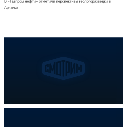
В «Газпром нефти» отметили перспективы геологоразведки в
Арктике