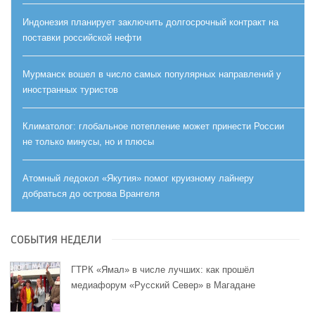
Индонезия планирует заключить долгосрочный контракт на
поставки российской нефти
Мурманск вошел в число самых популярных направлений у
иностранных туристов
Климатолог: глобальное потепление может принести России
не только минусы, но и плюсы
Атомный ледокол «Якутия» помог круизному лайнеру
добраться до острова Врангеля
СОБЫТИЯ НЕДЕЛИ
ГТРК «Ямал» в числе лучших: как прошёл
медиафорум «Русский Север» в Магадане