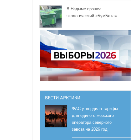
В Надыме прошел
экологический «БумБатл»
ы
ВЕСТИ АРКТИКИ
ФАС утвердила тарифы
для единого морского
оператора северного
завоза на 2026 год