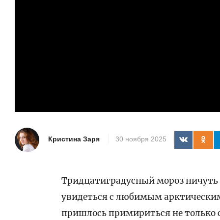
Кристина Заря
30 ноября 2025
Тридцатиградусный мороз ничуть 
увидеться с любимым арктическим
пришлось примириться не только с