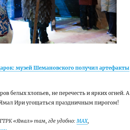
арок: музей Шемановского получил артефакты
ов белых хлопьев, не перечесть и ярких огней. А
е Ямал Ири угощаться праздничным пирогом!
ГТРК «Ямал» там, где удобно:
МАХ
,