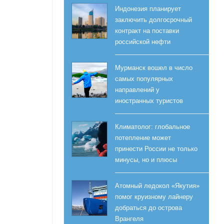
Индонезия планирует
заключить долгосрочный
контракт на поставки
российской нефти
Мурманск вошел в число
самых популярных
направлений у
иностранных туристов
Климатолог: глобальное
потепление может
принести России не только
минусы, но и плюсы
Атомный ледокол «Якутия»
помог круизному лайнеру
добраться до острова
Врангеля