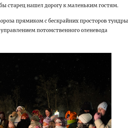
обы старец нашел дорогу к маленьким гостям.
Мороза прямиком с бескрайних просторов тундр
д управлением потомственного оленевода