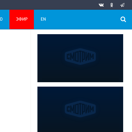
О
ЭФИР
EN
и