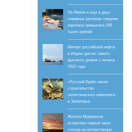
На Ямале и еще в двух
северных регионах средняя
зарплата превысила 200
тысяч рублей
Импорт российской нефти
в Индию достиг самого
высокого уровня с начала
2022 года
«Русский Краб» начал
строительство
логистического комплекса
в Заполярье
Жители Мурманска
встретили первый закат
солнца на метеостанции