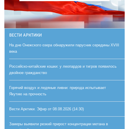
ВЕСТИ АРКТИКИ
На дне Онежского озера обнаружили парусник середины XVIII
века
Российско-китайские кошки: у леопардов и тигров появилось
двойное гражданство
Горячий воздух и ледяные ливни: природа испытывает
Якутию на прочность
Вести Арктики. Эфир от 08.08.2026 (14:30)
Замеры выявили резкий прирост концентрации метана в