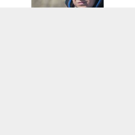
Все права на любые материалы, опубликованные на сайте, защищены в
соответствии с российским и международным законодательством об
авторском праве и смежных правах. При любом использовании
текстовых, аудио-, фото- и видеоматериалов ссылка на www.vesti-
yamal.ru обязательна. При полной или частичной перепечатке
текстовых материалов в Интернете гиперссылка на www.vesti-yamal.ru
обязательна. Для лиц старше 16 лет.
Государственный интернет-канал «Россия» 2001 - 2026.
16+
Свидетельство о регистрации СМИ Эл № ФС 77-59166 от 22
августа 2014 года, выдано Федеральной службой по надзору за
соблюдением законодательства в сфере массовых
коммуникаций и охране культурного наследия.