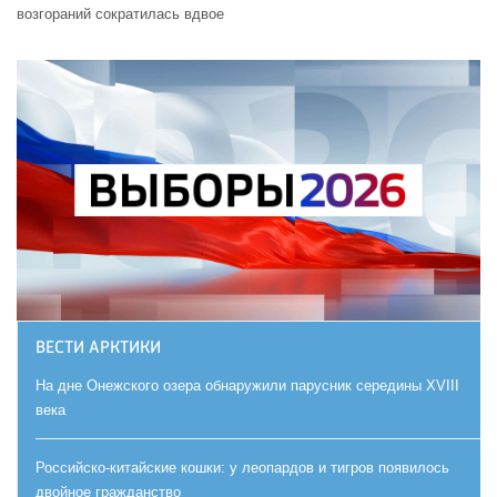
возгораний сократилась вдвое
ВЕСТИ АРКТИКИ
На дне Онежского озера обнаружили парусник середины XVIII
века
Российско-китайские кошки: у леопардов и тигров появилось
двойное гражданство