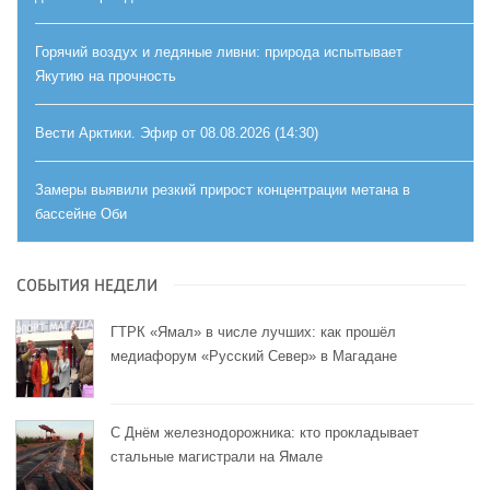
Горячий воздух и ледяные ливни: природа испытывает
Якутию на прочность
Вести Арктики. Эфир от 08.08.2026 (14:30)
Замеры выявили резкий прирост концентрации метана в
бассейне Оби
СОБЫТИЯ НЕДЕЛИ
ГТРК «Ямал» в числе лучших: как прошёл
медиафорум «Русский Север» в Магадане
С Днём железнодорожника: кто прокладывает
стальные магистрали на Ямале