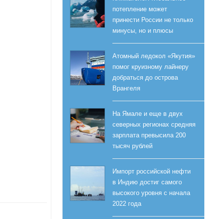
потепление может
принести России не только
минусы, но и плюсы
Атомный ледокол «Якутия»
помог круизному лайнеру
добраться до острова
Врангеля
На Ямале и еще в двух
северных регионах средняя
зарплата превысила 200
тысяч рублей
Импорт российской нефти
в Индию достиг самого
высокого уровня с начала
2022 года