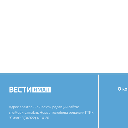
О к
Адрес электронной почты редакции сайта:
site@gtrk-yamal.ru
. Номер телефона редакции ГТРК
"Ямал": 8(34922) 4-14-20.