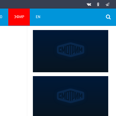
О
ЭФИР
EN