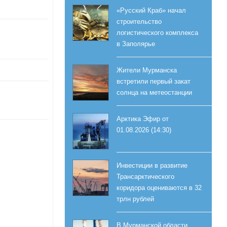
«Русский Краб» начал
строительство
логистического комплекса
в Заполярье
Жители Мурманска
встретили первый закат
солнца на метеостанции
Арктика Эфир от
01.08.2026 (14:30)
Инвестиции в развитие
Трансарктического
коридора оцениваются в 32
трлн рублей
В Мурманской области