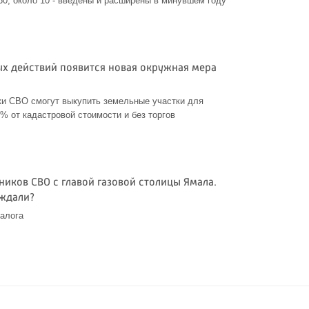
 60, около 10 - введены и расширены в минувшем году
ых действий появится новая окружная мера
ки СВО смогут выкупить земельные участки для
% от кадастровой стоимости и без торгов
ников СВО с главой газовой столицы Ямала.
уждали?
алога