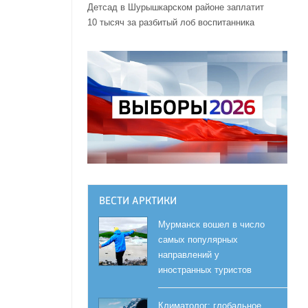
Детсад в Шурышкарском районе заплатит
10 тысяч за разбитый лоб воспитанника
ВЕСТИ АРКТИКИ
Мурманск вошел в число
самых популярных
направлений у
иностранных туристов
Климатолог: глобальное