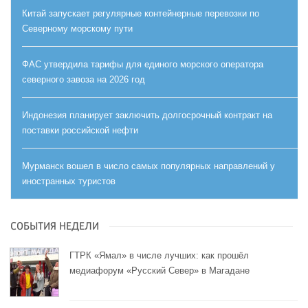
Китай запускает регулярные контейнерные перевозки по
Северному морскому пути
ФАС утвердила тарифы для единого морского оператора
северного завоза на 2026 год
Индонезия планирует заключить долгосрочный контракт на
поставки российской нефти
Мурманск вошел в число самых популярных направлений у
иностранных туристов
СОБЫТИЯ НЕДЕЛИ
ГТРК «Ямал» в числе лучших: как прошёл
медиафорум «Русский Север» в Магадане