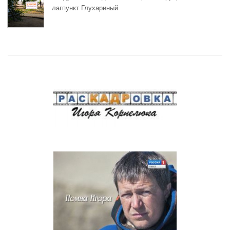
лагпункт Глухариный