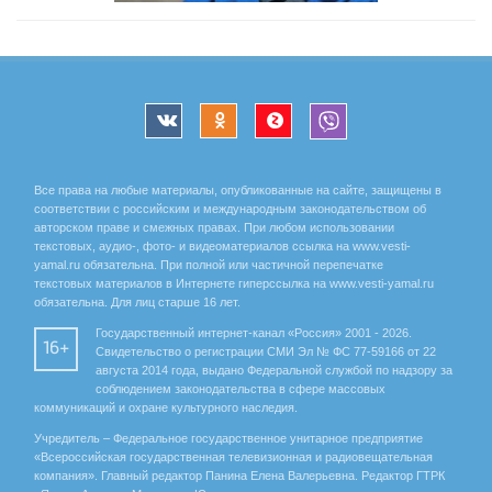
Все права на любые материалы, опубликованные на сайте, защищены в
соответствии с российским и международным законодательством об
авторском праве и смежных правах. При любом использовании
текстовых, аудио-, фото- и видеоматериалов ссылка на www.vesti-
yamal.ru обязательна. При полной или частичной перепечатке
текстовых материалов в Интернете гиперссылка на www.vesti-yamal.ru
обязательна. Для лиц старше 16 лет.
Государственный интернет-канал «Россия» 2001 - 2026.
16+
Свидетельство о регистрации СМИ Эл № ФС 77-59166 от 22
августа 2014 года, выдано Федеральной службой по надзору за
соблюдением законодательства в сфере массовых
коммуникаций и охране культурного наследия.
Учредитель – Федеральное государственное унитарное предприятие
«Всероссийская государственная телевизионная и радиовещательная
компания». Главный редактор Панина Елена Валерьевна. Редактор ГТРК