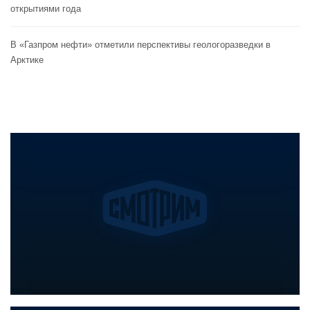
открытиями года
В «Газпром нефти» отметили перспективы геологоразведки в
Арктике