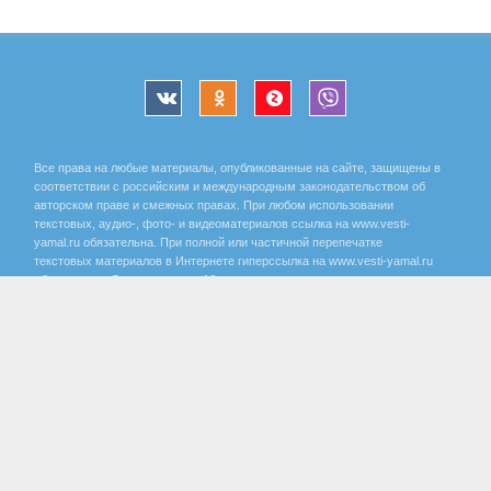
Все права на любые материалы, опубликованные на сайте, защищены в
соответствии с российским и международным законодательством об
авторском праве и смежных правах. При любом использовании
текстовых, аудио-, фото- и видеоматериалов ссылка на www.vesti-
yamal.ru обязательна. При полной или частичной перепечатке
текстовых материалов в Интернете гиперссылка на www.vesti-yamal.ru
обязательна. Для лиц старше 16 лет.
Государственный интернет-канал «Россия» 2001 - 2026.
16+
Свидетельство о регистрации СМИ Эл № ФС 77-59166 от 22
августа 2014 года, выдано Федеральной службой по надзору за
соблюдением законодательства в сфере массовых
коммуникаций и охране культурного наследия.
Учредитель – Федеральное государственное унитарное предприятие
«Всероссийская государственная телевизионная и радиовещательная
компания». Главный редактор Панина Елена Валерьевна. Редактор ГТРК
«Ямал» Анохина Маргарита Юрьевна.