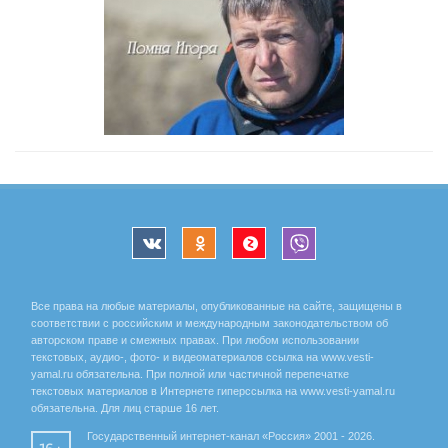
Все права на любые материалы, опубликованные на сайте, защищены в
соответствии с российским и международным законодательством об
авторском праве и смежных правах. При любом использовании
текстовых, аудио-, фото- и видеоматериалов ссылка на www.vesti-
yamal.ru обязательна. При полной или частичной перепечатке
текстовых материалов в Интернете гиперссылка на www.vesti-yamal.ru
обязательна. Для лиц старше 16 лет.
Государственный интернет-канал «Россия» 2001 - 2026.