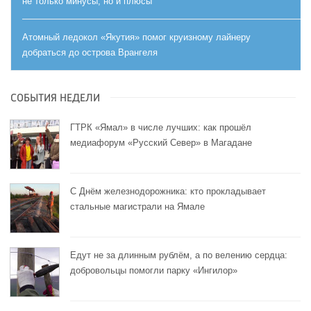
не только минусы, но и плюсы
Атомный ледокол «Якутия» помог круизному лайнеру
добраться до острова Врангеля
СОБЫТИЯ НЕДЕЛИ
ГТРК «Ямал» в числе лучших: как прошёл
медиафорум «Русский Север» в Магадане
С Днём железнодорожника: кто прокладывает
стальные магистрали на Ямале
Едут не за длинным рублём, а по велению сердца:
добровольцы помогли парку «Ингилор»