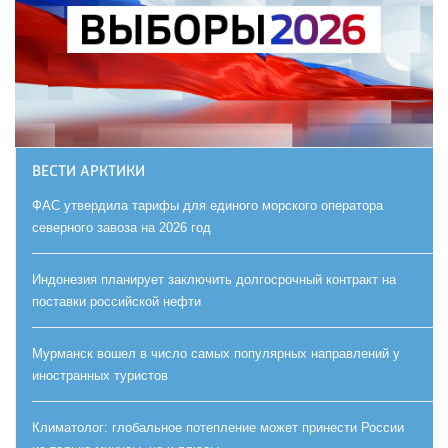
ВЕСТИ АРКТИКИ
ФАС утвердила тарифы для единого морского оператора
северного завоза на 2026 год
Индонезия планирует заключить долгосрочный контракт на
поставки российской нефти
Мурманск вошел в число самых популярных направлений у
иностранных туристов
Климатолог: глобальное потепление может принести России