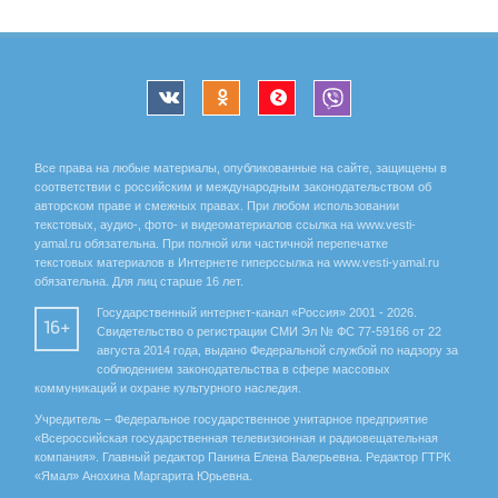
Все права на любые материалы, опубликованные на сайте, защищены в
соответствии с российским и международным законодательством об
авторском праве и смежных правах. При любом использовании
текстовых, аудио-, фото- и видеоматериалов ссылка на www.vesti-
yamal.ru обязательна. При полной или частичной перепечатке
текстовых материалов в Интернете гиперссылка на www.vesti-yamal.ru
обязательна. Для лиц старше 16 лет.
Государственный интернет-канал «Россия» 2001 - 2026.
16+
Свидетельство о регистрации СМИ Эл № ФС 77-59166 от 22
августа 2014 года, выдано Федеральной службой по надзору за
соблюдением законодательства в сфере массовых
коммуникаций и охране культурного наследия.
Учредитель – Федеральное государственное унитарное предприятие
«Всероссийская государственная телевизионная и радиовещательная
компания». Главный редактор Панина Елена Валерьевна. Редактор ГТРК
«Ямал» Анохина Маргарита Юрьевна.