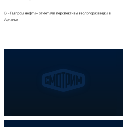
В «Газпром нефти» отметили перспективы геологоразведки в
Арктике