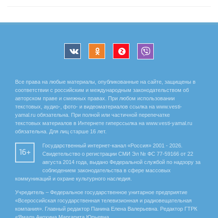
Все права на любые материалы, опубликованные на сайте, защищены в
соответствии с российским и международным законодательством об
авторском праве и смежных правах. При любом использовании
текстовых, аудио-, фото- и видеоматериалов ссылка на www.vesti-
yamal.ru обязательна. При полной или частичной перепечатке
текстовых материалов в Интернете гиперссылка на www.vesti-yamal.ru
обязательна. Для лиц старше 16 лет.
Государственный интернет-канал «Россия» 2001 - 2026.
16+
Свидетельство о регистрации СМИ Эл № ФС 77-59166 от 22
августа 2014 года, выдано Федеральной службой по надзору за
соблюдением законодательства в сфере массовых
коммуникаций и охране культурного наследия.
Учредитель – Федеральное государственное унитарное предприятие
«Всероссийская государственная телевизионная и радиовещательная
компания». Главный редактор Панина Елена Валерьевна. Редактор ГТРК
«Ямал» Анохина Маргарита Юрьевна.