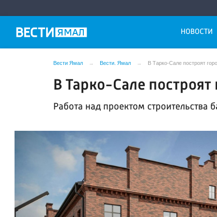
НОВОСТИ
Вести Ямал
Вести. Ямал
В Тарко-Сале построят гор
В Тарко-Сале построят
Работа над проектом строительства б