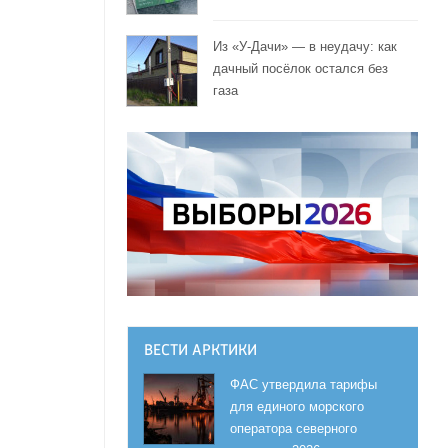
я
Из «У-Дачи» — в неудачу: как
дачный посёлок остался без
газа
ВЕСТИ АРКТИКИ
ФАС утвердила тарифы
для единого морского
оператора северного