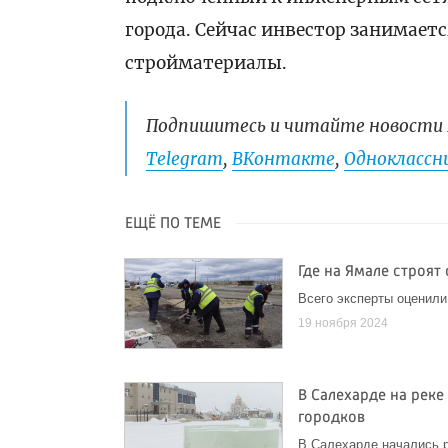
города. Сейчас инвестор занимает
стройматериалы.
Подпишитесь и читайте новости 
Telegram
,
ВКонтакте
,
Одноклассни
ЕЩЁ ПО ТЕМЕ
Где на Ямале строят
Всего эксперты оценили
19 ноября 2024
В Салехарде на реке
городков
В Салехарде начались р