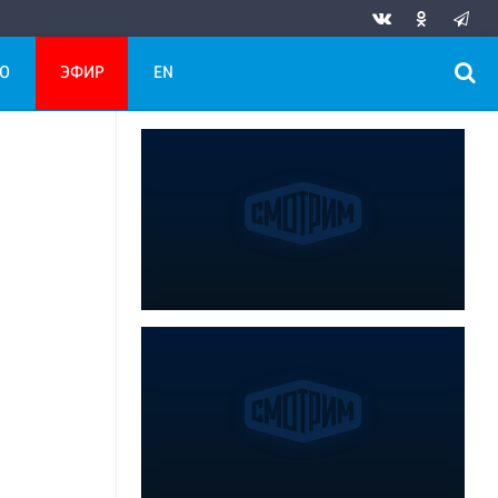
О
ЭФИР
EN