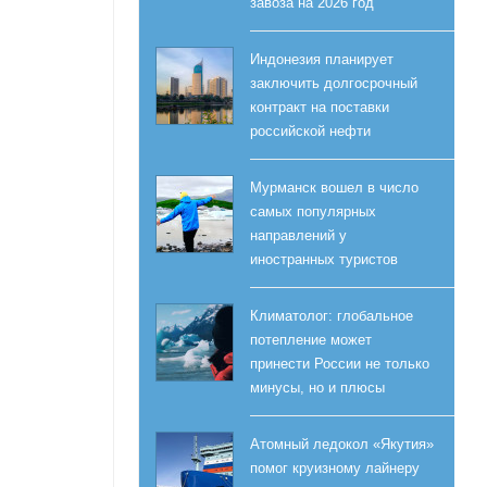
завоза на 2026 год
Индонезия планирует
заключить долгосрочный
контракт на поставки
российской нефти
Мурманск вошел в число
самых популярных
направлений у
иностранных туристов
Климатолог: глобальное
потепление может
принести России не только
минусы, но и плюсы
Атомный ледокол «Якутия»
помог круизному лайнеру