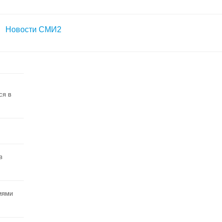
Новости СМИ2
ся в
в
иями