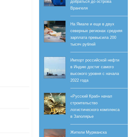
добраться до острова
Врангеля
На Ямале и еще в двух
северных регионах средняя
зарплата превысила 200
тысяч рублей
Импорт российской нефти
в Индию достиг самого
высокого уровня с начала
2022 года
«Русский Краб» начал
строительство
логистического комплекса
в Заполярье
Жители Мурманска