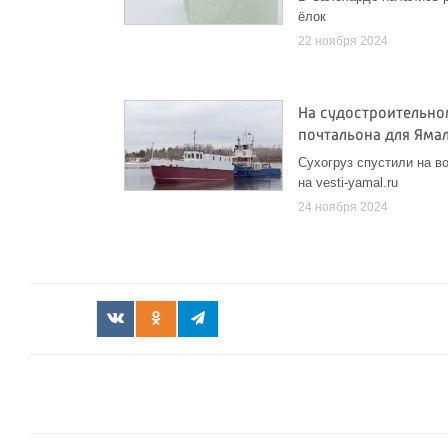
ёлок
22 ноября 2024
На судостроительно
почтальона для Яма
Сухогруз спустили на во
на vesti-yamal.ru
24 ноября 2024