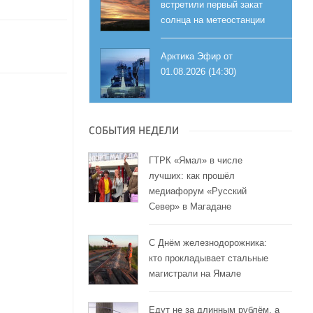
встретили первый закат
солнца на метеостанции
Арктика Эфир от
01.08.2026 (14:30)
СОБЫТИЯ НЕДЕЛИ
ГТРК «Ямал» в числе
лучших: как прошёл
медиафорум «Русский
Север» в Магадане
С Днём железнодорожника:
кто прокладывает стальные
магистрали на Ямале
Едут не за длинным рублём, а