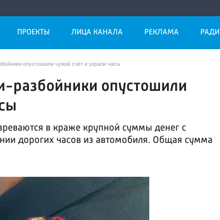
ПРОЕКТЫ
ЛИЦА КАНАЛА
РЕКЛАМА
РАДИ
збойники опустошили чужой счёт и украли часы
ки-разбойники опустошили
асы
зреваются в краже крупной суммы денег с
нии дорогих часов из автомобиля. Общая сумма