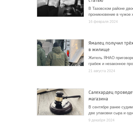
статью
В Тазовском районе дво
проникновение в чужое 
16 февраля 2024
Ямалец получил трё
в жилище
Житель ЯНАО приговоре
грабеж и незаконное пр
21 августа 2024
Салехардец проведет
магазина
В сентябре ранее судим
две упаковки сыра и од
9 декабря 2024