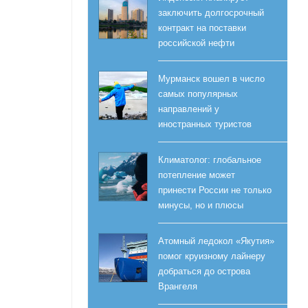
заключить долгосрочный
контракт на поставки
российской нефти
Мурманск вошел в число
самых популярных
направлений у
иностранных туристов
Климатолог: глобальное
потепление может
принести России не только
минусы, но и плюсы
Атомный ледокол «Якутия»
помог круизному лайнеру
добраться до острова
Врангеля