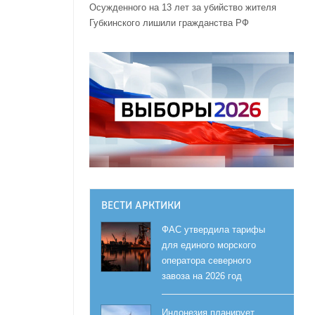
Осужденного на 13 лет за убийство жителя
Губкинского лишили гражданства РФ
ВЕСТИ АРКТИКИ
ФАС утвердила тарифы
для единого морского
оператора северного
завоза на 2026 год
Индонезия планирует