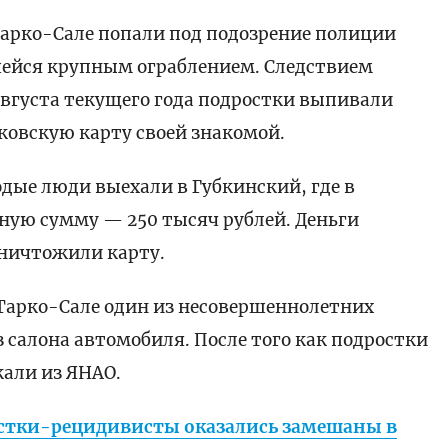
арко-Сале попали под подозрение полиции
шейся крупным ограблением. Следствием
 августа текущего года подростки выпивали
нковскую карту своей знакомой.
дые люди выехали в Губкинский, где в
ую сумму — 250 тысяч рублей. Деньги
уничтожили карту.
в Тарко-Сале один из несовершеннолетних
 салона автомобиля. После того как подростки
жали из ЯНАО.
остки-рецидивисты оказались замешаны в