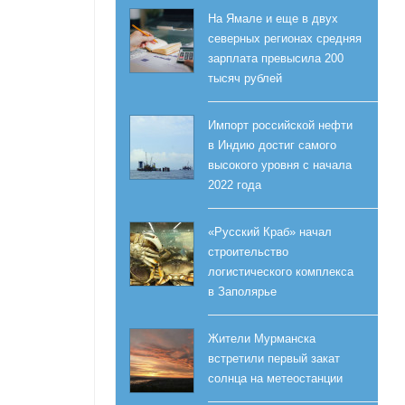
На Ямале и еще в двух
северных регионах средняя
зарплата превысила 200
тысяч рублей
Импорт российской нефти
в Индию достиг самого
высокого уровня с начала
2022 года
«Русский Краб» начал
строительство
логистического комплекса
в Заполярье
Жители Мурманска
встретили первый закат
солнца на метеостанции