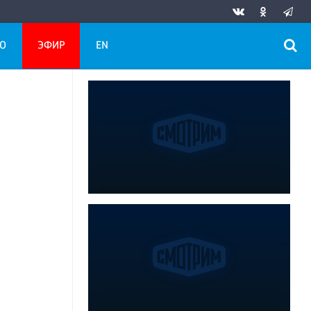
О
ЭФИР
EN