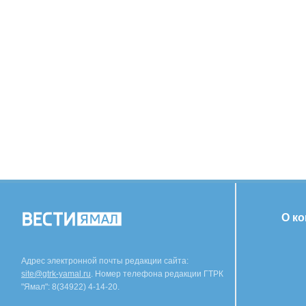
О к
Адрес электронной почты редакции сайта:
site@gtrk-yamal.ru
. Номер телефона редакции ГТРК
"Ямал": 8(34922) 4-14-20.