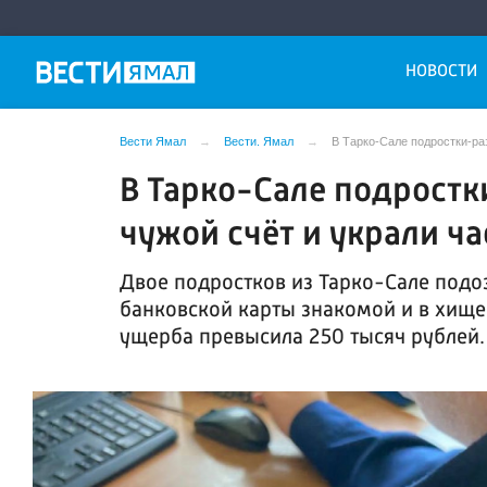
НОВОСТИ
Вести Ямал
Вести. Ямал
В Тарко-Сале подростки-ра
В Тарко-Сале подрост
чужой счёт и украли ч
Двое подростков из Тарко-Сале подо
банковской карты знакомой и в хище
ущерба превысила 250 тысяч рублей.