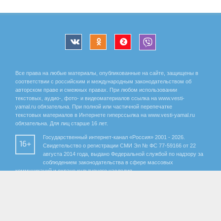
Все права на любые материалы, опубликованные на сайте, защищены в
соответствии с российским и международным законодательством об
авторском праве и смежных правах. При любом использовании
текстовых, аудио-, фото- и видеоматериалов ссылка на www.vesti-
yamal.ru обязательна. При полной или частичной перепечатке
текстовых материалов в Интернете гиперссылка на www.vesti-yamal.ru
обязательна. Для лиц старше 16 лет.
Государственный интернет-канал «Россия» 2001 - 2026.
16+
Свидетельство о регистрации СМИ Эл № ФС 77-59166 от 22
августа 2014 года, выдано Федеральной службой по надзору за
соблюдением законодательства в сфере массовых
коммуникаций и охране культурного наследия.
Учредитель – Федеральное государственное унитарное предприятие
«Всероссийская государственная телевизионная и радиовещательная
компания». Главный редактор Панина Елена Валерьевна. Редактор ГТРК
«Ямал» Анохина Маргарита Юрьевна.