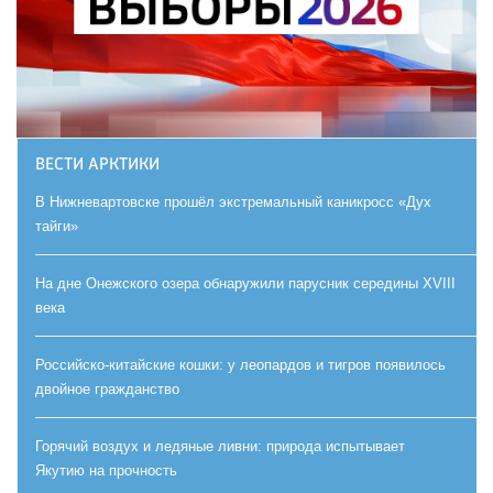
ВЕСТИ АРКТИКИ
В Нижневартовске прошёл экстремальный каникросс «Дух
тайги»
На дне Онежского озера обнаружили парусник середины XVIII
века
Российско-китайские кошки: у леопардов и тигров появилось
двойное гражданство
Горячий воздух и ледяные ливни: природа испытывает
Якутию на прочность