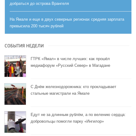
добраться до острова Врангеля
На Ямале и еще в двух северных регионах средняя зарплата
превысила 200 тысяч рублей
СОБЫТИЯ НЕДЕЛИ
ГТРК «Ямал» в числе лучших: как прошёл
медиафорум «Русский Север» в Магадане
С Днём железнодорожника: кто прокладывает
стальные магистрали на Ямале
Едут не за длинным рублём, а по велению сердца:
добровольцы помогли парку «Ингилор»