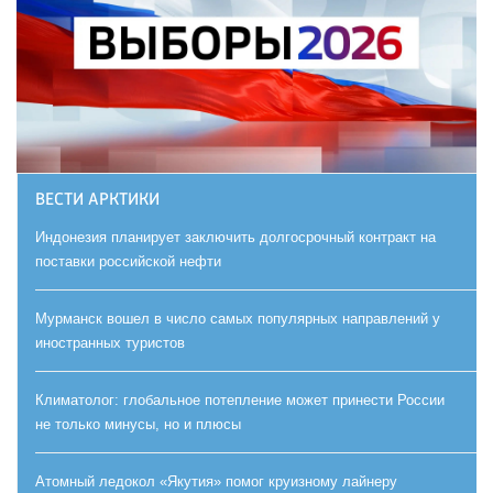
ВЕСТИ АРКТИКИ
Индонезия планирует заключить долгосрочный контракт на
поставки российской нефти
Мурманск вошел в число самых популярных направлений у
иностранных туристов
Климатолог: глобальное потепление может принести России
не только минусы, но и плюсы
Атомный ледокол «Якутия» помог круизному лайнеру