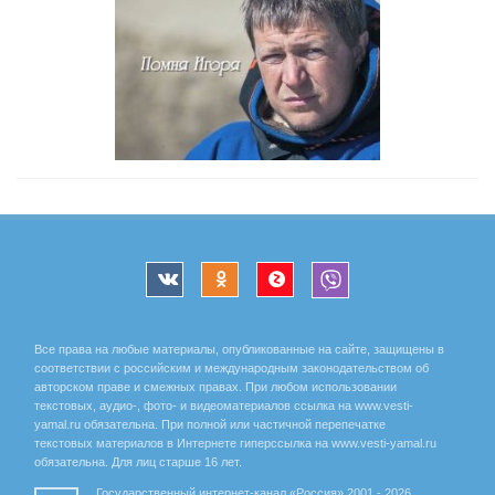
Все права на любые материалы, опубликованные на сайте, защищены в
соответствии с российским и международным законодательством об
авторском праве и смежных правах. При любом использовании
текстовых, аудио-, фото- и видеоматериалов ссылка на www.vesti-
yamal.ru обязательна. При полной или частичной перепечатке
текстовых материалов в Интернете гиперссылка на www.vesti-yamal.ru
обязательна. Для лиц старше 16 лет.
Государственный интернет-канал «Россия» 2001 - 2026.