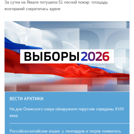
За сутки на Ямале потушили 51 лесной пожар: площадь
возгораний сократилась вдвое
ВЕСТИ АРКТИКИ
На дне Онежского озера обнаружили парусник середины XVIII
века
Российско-китайские кошки: у леопардов и тигров появилось