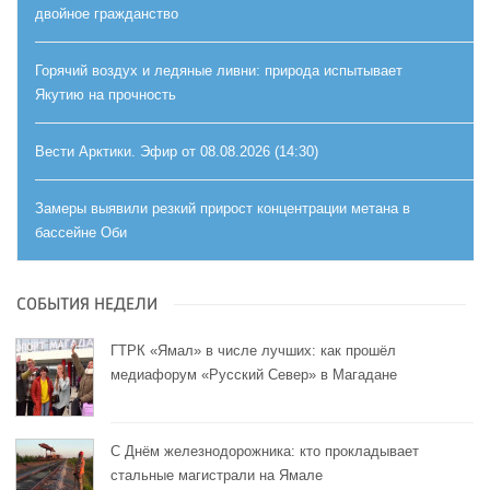
двойное гражданство
Горячий воздух и ледяные ливни: природа испытывает
Якутию на прочность
Вести Арктики. Эфир от 08.08.2026 (14:30)
Замеры выявили резкий прирост концентрации метана в
бассейне Оби
СОБЫТИЯ НЕДЕЛИ
ГТРК «Ямал» в числе лучших: как прошёл
медиафорум «Русский Север» в Магадане
С Днём железнодорожника: кто прокладывает
стальные магистрали на Ямале