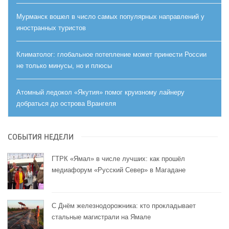
Мурманск вошел в число самых популярных направлений у
иностранных туристов
Климатолог: глобальное потепление может принести России
не только минусы, но и плюсы
Атомный ледокол «Якутия» помог круизному лайнеру
добраться до острова Врангеля
СОБЫТИЯ НЕДЕЛИ
ГТРК «Ямал» в числе лучших: как прошёл
медиафорум «Русский Север» в Магадане
С Днём железнодорожника: кто прокладывает
стальные магистрали на Ямале