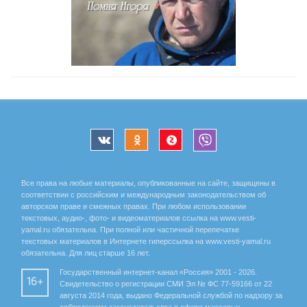
Все права на любые материалы, опубликованные на сайте, защищены в
соответствии с российским и международным законодательством об
авторском праве и смежных правах. При любом использовании
текстовых, аудио-, фото- и видеоматериалов ссылка на www.vesti-
yamal.ru обязательна. При полной или частичной перепечатке
текстовых материалов в Интернете гиперссылка на www.vesti-yamal.ru
обязательна. Для лиц старше 16 лет.
Государственный интернет-канал «Россия» 2001 - 2026.
16+
Свидетельство о регистрации СМИ Эл № ФС 77-59166 от 22
августа 2014 года, выдано Федеральной службой по надзору за