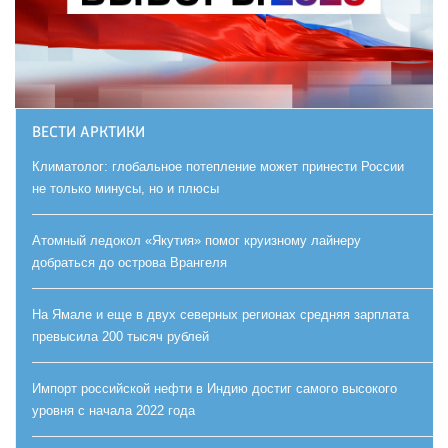
ВЕСТИ АРКТИКИ
Климатолог: глобальное потепление может принести России
не только минусы, но и плюсы
Атомный ледокол «Якутия» помог круизному лайнеру
добраться до острова Врангеля
На Ямале и еще в двух северных регионах средняя зарплата
превысила 200 тысяч рублей
Импорт российской нефти в Индию достиг самого высокого
уровня с начала 2022 года