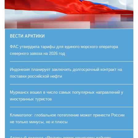
ВЕСТИ АРКТИКИ
ФАС утвердила тарифы для единого морского оператора
северного завоза на 2026 год
Индонезия планирует заключить долгосрочный контракт на
поставки российской нефти
Мурманск вошел в число самых популярных направлений у
иностранных туристов
Климатолог: глобальное потепление может принести России
не только минусы, но и плюсы
Атомный ледокол «Якутия» помог круизному лайнеру