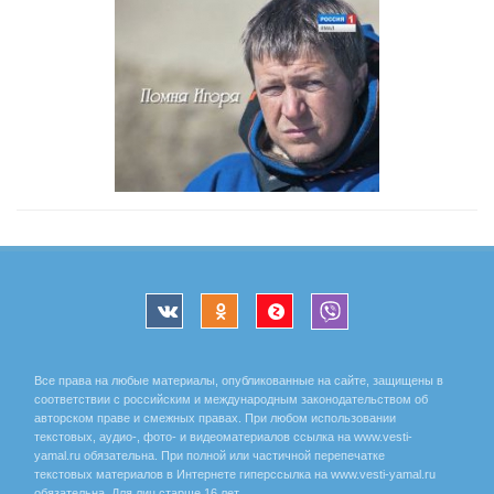
Все права на любые материалы, опубликованные на сайте, защищены в
соответствии с российским и международным законодательством об
авторском праве и смежных правах. При любом использовании
текстовых, аудио-, фото- и видеоматериалов ссылка на www.vesti-
yamal.ru обязательна. При полной или частичной перепечатке
текстовых материалов в Интернете гиперссылка на www.vesti-yamal.ru
обязательна. Для лиц старше 16 лет.