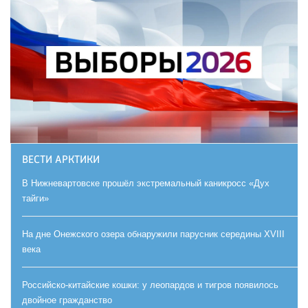
ВЕСТИ АРКТИКИ
В Нижневартовске прошёл экстремальный каникросс «Дух
тайги»
На дне Онежского озера обнаружили парусник середины XVIII
века
Российско-китайские кошки: у леопардов и тигров появилось
двойное гражданство