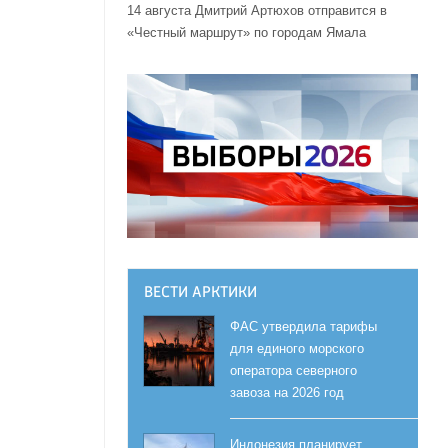
14 августа Дмитрий Артюхов отправится в
«Честный маршрут» по городам Ямала
ВЕСТИ АРКТИКИ
ФАС утвердила тарифы
для единого морского
оператора северного
завоза на 2026 год
Индонезия планирует