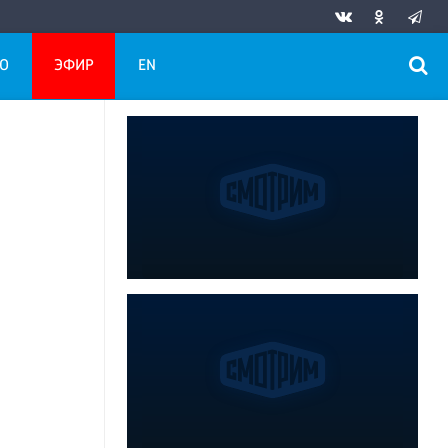
О
ЭФИР
EN