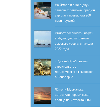
На Ямале и еще в двух
северных регионах средняя
зарплата превысила 200
тысяч рублей
Импорт российской нефти
в Индию достиг самого
высокого уровня с начала
2022 года
«Русский Краб» начал
строительство
логистического комплекса
в Заполярье
Жители Мурманска
встретили первый закат
солнца на метеостанции