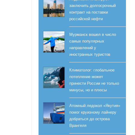
заключить долгосрочный
контракт на поставки
российской нефти
Мурманск вошел в число
самых популярных
направлений у
иностранных туристов
Климатолог: глобальное
потепление может
принести России не только
минусы, но и плюсы
Атомный ледокол «Якутия»
помог круизному лайнеру
добраться до острова
Врангеля