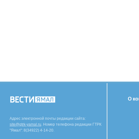
О к
Адрес электронной почты редакции сайта:
site@gtrk-yamal.ru
. Номер телефона редакции ГТРК
"Ямал": 8(34922) 4-14-20.